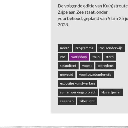
De volgende editie van Ku(n)stroute
Zijpe aan Zee staat, onder
voorbehoud, gepland van 9 t/m 25 ju
2028.
noord
programma
basisonderwijs
vos
workshop
toko
stern
strandtent
woest
optredens
Lezing Rutger Jan Bredewold
newzuid
voortgezetonderwijs
expositie kunstwerken
Onderstaand een impressie van de in 2
samenwerkingsproject
klavertjevier
zeeenzo
ziltezucht