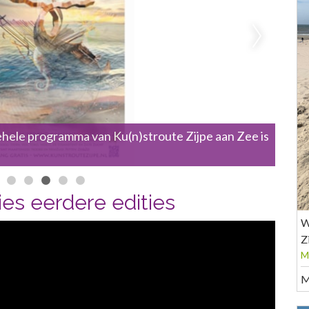
hele programma van Ku(n)stroute Zijpe aan Zee is
Eers
leeft
es eerdere edities
W
Z
M
M