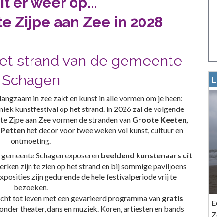
it er weer op...
te Zijpe aan Zee in 2028
het strand van de gemeente
Schagen
L
 langzaam in zee zakt en kunst in alle vormen om je heen:
niek kunstfestival op het strand. In 2026 zal de volgende
oute Zjpe aan Zee vormen de stranden van
Groote Keeten,
 Petten
het decor voor twee weken vol kunst, cultuur en
ontmoeting.
de gemeente Schagen exposeren
beeldend kunstenaars uit
ken zijn te zien op het strand en bij sommige paviljoens
xposities zijn gedurende de hele festivalperiode vrij te
bezoeken.
echt tot leven met een gevarieerd programma van
gratis
E
onder theater, dans en muziek. Koren, artiesten en bands
Z