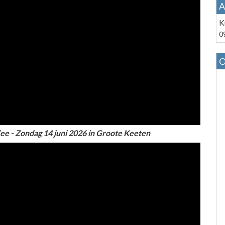
A
K
0
O
Zee - Zondag 14 juni 2026 in Groote Keeten