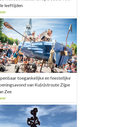
le leeftijden
eer
penbaar toegankelijke en feestelijke
peningsavond van Ku(n)stroute Zijpe
an Zee
eer