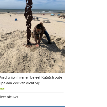
te weekend Ku(n)stroute Zijpe aan Zee met activiteiten en
ijden
ord vrijwilliger en beleef Ku(n)stroute
ijpe aan Zee van dichtbij!
eer
eer nieuws