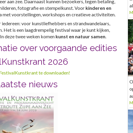
eer aan zee. Daarnaast kunnen bezoekers, tegen betaling,
al
hilderen, fotografie en stempelkunst. Voor
kinderen en
M
 met voorstellingen, workshops en creatieve activiteiten.
or iedereen: voor kunstliefhebbers en strandwandelaars,
 Het is een laagdrempelig festival waar je kunt kijken,
. In deze twee weken komen
kunst en natuur samen
.
atie over voorgaande edities
lKunstkrant 2026
 FestivalKunstkrant te downloaden!
O
laatste nieuws
o
a
M