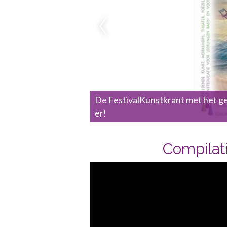
tijdens tweede weekend
De FestivalKunstkrant met het ge
er!
Compilati