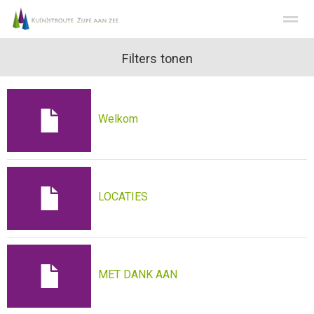
Welkom
KUNSTDISCIPLINES
Filters tonen
LOCATIES
MET DANK AAN
Home
Nieuws
Agenda
E-mail
Fac
Welkom
LOCATIES
MET DANK AAN